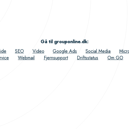
Gå til grouponline.dk
:
ide
SEO
Video
Google Ads
Social Media
Micr
rvice
Webmail
Fjernsupport
Driftsstatus
Om GO